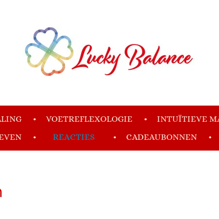
LING
VOETREFLEXOLOGIE
INTUÏTIEVE M
IEVEN
REACTIES
CADEAUBONNEN
n