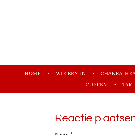
Ga
direct
naar
de
hoofdinhoud
HOME
WIE BEN IK
CHAKRA-HEA
CUPPEN
TAR
Reactie plaatse
Naam *