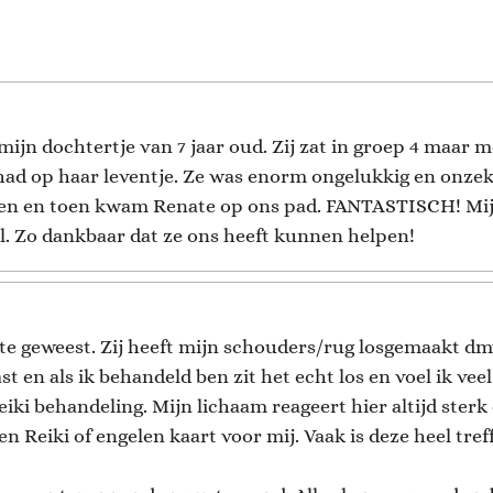
mijn dochtertje van 7 jaar oud. Zij zat in groep 4 maar m
had op haar leventje. Ze was enorm ongelukkig en onzeke
n en toen kwam Renate op ons pad. FANTASTISCH! Mijn
l. Zo dankbaar dat ze ons heeft kunnen helpen!
ate geweest. Zij heeft mijn schouders/rug losgemaakt dmv
t en als ik behandeld ben zit het echt los en voel ik ve
eiki behandeling. Mijn lichaam reageert hier altijd sterk 
 Reiki of engelen kaart voor mij. Vaak is deze heel treff