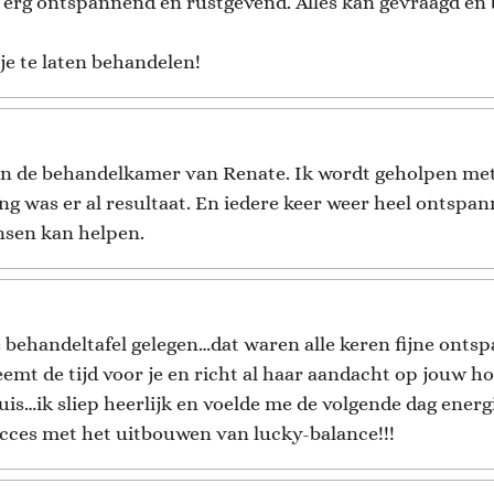
el erg ontspannend en rustgevend. Alles kan gevraagd en
je te laten behandelen!
 in de behandelkamer van Renate. Ik wordt geholpen me
g was er al resultaat. En iedere keer weer heel ontspan
ensen kan helpen.
 behandeltafel gelegen…dat waren alle keren fijne onts
emt de tijd voor je en richt al haar aandacht op jouw ho
s…ik sliep heerlijk en voelde me de volgende dag energi
ucces met het uitbouwen van lucky-balance!!!