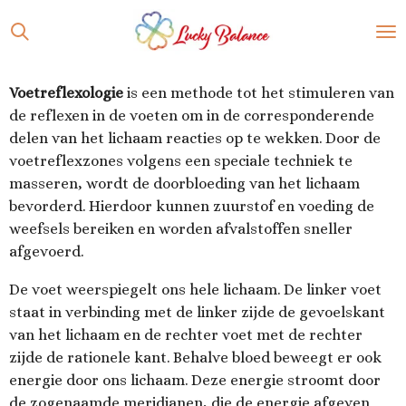
Ga
direct
naar
de
Voetreflexologie
is een methode tot het stimuleren van
hoofdinhoud
de reflexen in de voeten om in de corresponderende
delen van het lichaam reacties op te wekken. Door de
voetreflexzones volgens een speciale techniek te
masseren, wordt de doorbloeding van het lichaam
bevorderd. Hierdoor kunnen zuurstof en voeding de
weefsels bereiken en worden afvalstoffen sneller
afgevoerd.
De voet weerspiegelt ons hele lichaam. De linker voet
staat in verbinding met de linker zijde de gevoelskant
van het lichaam en de rechter voet met de rechter
zijde de rationele kant. Behalve bloed beweegt er ook
energie door ons lichaam. Deze energie stroomt door
de zogenaamde meridianen, die de energie afgeven